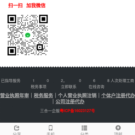
扫一扫 加我微信
已指导服务
1
0
2
，
0
6
8
人次处理工商
税务事项
立即联系
在线咨询
营业执照年审
｜
税务服务
｜
个人营业执照注销
｜
个体户注册代办
｜
公司注册代办
三合一企服
粤ICP备16023127号
分享
手机
分类
顶部