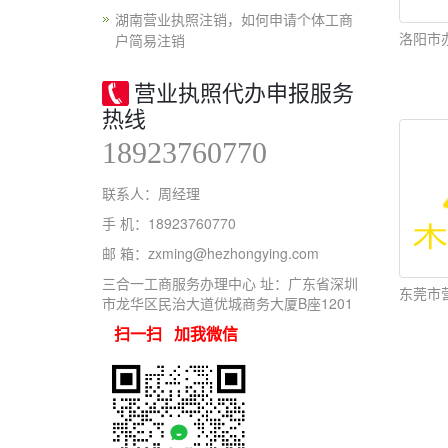
湖南营业执照注销，如何申请个体工商
洛阳市
户简易注销
营业执照代办申报服务
热线
18923760770
联系人：周经理
手 机：18923760770
邮 箱：zxming@hezhongying.com
三合一工商服务办理中心 址：广东省深圳
东莞市
市龙华区民治大道优城商务大厦B座1201
扫一扫 加我微信