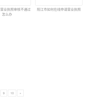
理营业执照审核不通过
阳江市如何在线申请营业执照
怎么办
9
10
»