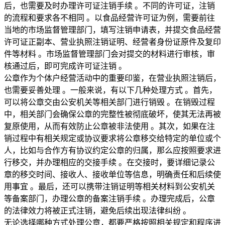
后，也需要及时办理许可证注销手续 。不同的许可证，注销
的流程和要求各不相同 。以食品经营许可证为例，需要前往
当地的市场监督管理部门，填写注销申请表，并提交食品经营
许可证正副本、营业执照注销证明、经营者身份证原件及复印
件等材料 。市场监督管理部门会对提交的材料进行审核，审
核通过后，即可完成许可证注销 。
公章作为个体户经营活动中的重要印鉴，在营业执照注销后，
也需要妥善处理 。一般来说，有以下几种处理方式 。首先，
可以将公章交由公安机关等相关部门进行销毁 。在销毁过程
中，相关部门会确保公章的完整性被彻底破坏，使其无法再被
复原使用，从而有效防止公章被非法使用 。其次，如果在注
销过程中有相关规定或协议要求将公章移交给特定的单位或个
人，比如与合作方有协议约定公章的归属，那么应按照要求进
行移交，并办理相应的交接手续 。在交接时，要详细记录公
章的移交时间、接收人、接收单位等信息，明确责任和后续使
用事宜 。最后，还可以携带注销证明等相关材料到公安机关
等备案部门，办理公章的备案注销手续 。办理完成后，公章
的法律效力将被正式注销，避免后续出现法律纠纷 。
无论选择哪种方式处理公章，都要严格按照相关规定和程序进