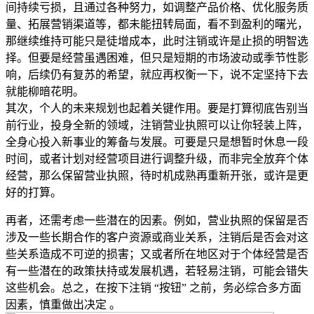
间持续亏损，且通过各种努力，如调整产品价格、优化服务质
量、拓展营销渠道等，都未能扭转局面，看不到盈利的曙光，
那继续维持可能只是徒增成本，此时注销或许是止损的明智选
择。但要是经营虽遇困难，但只是短期的市场波动或季节性影
响，后续仍有复苏的希望，就应再权衡一下，说不定坚持下去
就能柳暗花明。
其次，个人的未来规划也起着关键作用。要是打算彻底告别当
前行业，投身全新的领域，注销营业执照可以让你轻装上阵，
全身心投入新事业的筹备与发展。可要是只是想暂时休息一段
时间，或者计划对经营项目进行调整升级，而非完全放弃个体
经营，那么保留营业执照，待时机成熟再重新开张，或许是更
好的打算。
再者，还需考虑一些潜在的因素。例如，营业执照的保留是否
涉及一些长期合作的客户资源或商业关系，注销后是否会对这
些关系造成不可逆的损害；又或者所在地区对于个体经营是否
有一些潜在的政策扶持或发展机遇，若轻易注销，可能会错失
这些机会。总之，在按下注销 “按钮” 之前，务必综合多方面
因素，慎重做出决定 。