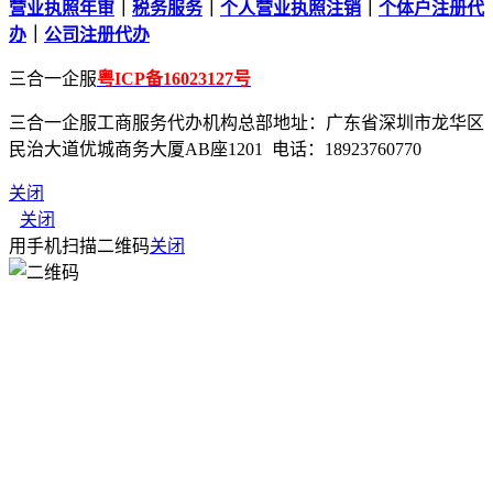
营业执照年审
｜
税务服务
｜
个人营业执照注销
｜
个体户注册代
办
｜
公司注册代办
三合一企服
粤ICP备16023127号
三合一企服工商服务代办机构总部地址：广东省深圳市龙华区
民治大道优城商务大厦AB座1201 电话：18923760770
关闭
关闭
用手机扫描二维码
关闭