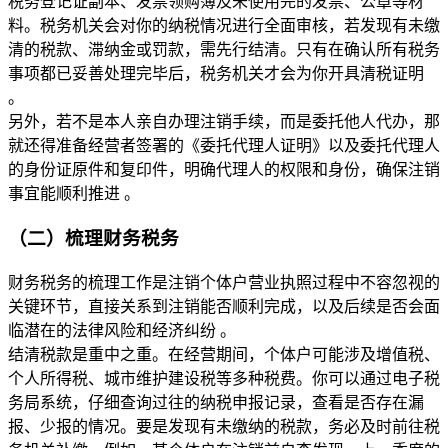
税务登记证副本、发票领购簿及未使用完的发票、公章等材
料。税务机关会对你的纳税情况进行全面审核，若发现有未缴
清的税款、滞纳金或罚款，需先行结清。只有在确认所有税务
事项都已妥善处理完毕后，税务机关才会为你开具清税证明 
。
另外，若不是本人亲自办理注销手续，而是委托他人代办，那
就还得准备经营者签署的《委托代理人证明》以及委托代理人
的身份证原件和复印件，明确代理人的权限和身份，确保注销
事宜能顺利推进 。
（二）梳理财务税务
财务税务的梳理工作是注销个体户营业执照过程中不容忽视的
关键环节，直接关系到注销能否顺利完成，以及后续是否会面
临潜在的法律风险和经济纠纷 。
结清税款是重中之重。在经营期间，个体户可能涉及增值税、
个人所得税、城市维护建设税等多种税费。你可以通过电子税
务局系统，仔细查询过往的纳税申报记录，查看是否存在漏
报、少报的情况。要是发现有未缴纳的税款，务必及时前往税