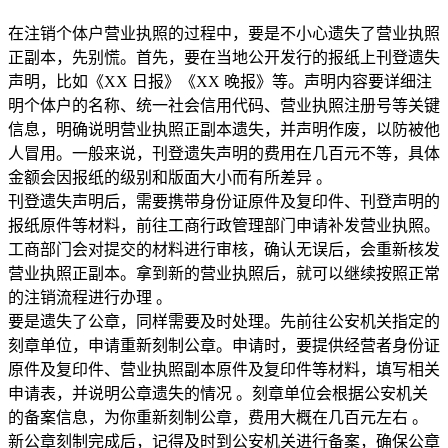
在注销个体户营业执照的过程中，要是不小心遗失了营业执照
正副本，先别慌。首先，要在当地公开发行的报纸上刊登遗失
声明，比如《XX 日报》《XX 晚报》等。声明内容要详细注
明个体户的名称、统一社会信用代码、营业执照注册号等关键
信息，明确说明营业执照正副本遗失，并声明作废，以防被他
人冒用。一般来说，刊登遗失声明的费用在几百元不等，具体
金额会因报纸的级别和版面大小而有所差异 。
刊登遗失声明后，需要携带身份证原件及复印件、刊登声明的
报纸原件等材料，前往工商行政管理部门申请补发营业执照。
工商部门会对提交的材料进行审核，确认无误后，会重新核发
营业执照正副本。拿到新的营业执照后，就可以继续按照正常
的注销流程进行办理 。
要是遗失了公章，同样需要及时处理。先前往公安机关指定的
刻章单位，申请重新刻制公章。申请时，要提供经营者身份证
原件及复印件、营业执照副本原件及复印件等材料，填写相关
申请表，并说明公章遗失的情况 。刻章单位会根据公安机关
的备案信息，为你重新刻制公章，费用大概在几百元左右 。
新公章刻制完成后，记得及时到公安机关进行备案，确保公章