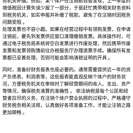
务机关补缴。例如，某个体户在注销前自查发现，上一季度的
增值税因计算失误少报了一部分，于是赶忙携带相关财务资料
到税务机关，如实申报并补缴了税款，避免了在注销时因税务
问题受阻 。
处理发票也不容小觑。如果在经营过程中有领购发票，在申请
注销前，要先到发票供应窗口清理缴销发票。具体操作时，可
通过电子税务局系统将空白发票进行作废处理，然后携带作废
发票和发票领购簿前往办税服务厅办理退票手续。确保所有发
票都已妥善处理，否则可能会影响清税证明的开具 。
同时，准备好财务报表也是必要的。通常需要提供近一年的资
产负债表、利润表等，这些报表能直观反映个体户的财务状
况，方便税务机关在审核时了解经营期间的收入、支出、资产
等情况，确保税务清算的准确性 。 依法纳税是每个公民和经
营者应尽的义务，在注销个体户营业执照的过程中，严格遵守
财务税务相关法规，认真做好各项准备工作，才能让注销之路
更加顺畅 。