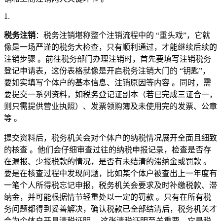
税务注销
：税务注销堪称整个注销流程中的 “重头戏”，它就
像是一场严谨的税务大检查，只有顺利通过，才能继续后续的
注销步骤 。前往税务部门办理注销时，首先要填写注销税务
登记申请表，这份表格就像是开启税务注销大门的 “钥匙”，
要如实填写个体户的基本信息、注销原因等内容 。同时，需
要提交一系列资料，如税务登记证副本（若已完成三证合一，
则只需提供营业执照）、发票领购簿及未使用完的发票、公章
等 。
提交资料后，税务机关会对个体户的纳税情况展开全面且细致
的核查 。他们会仔细审查过往的纳税申报记录，检查是否存
在漏报、少报税款的情况，是否有未结清的滞纳金或罚款 。
要是在核查过程中发现问题，比如某个体户被查出上一年度有
一笔个人所得税忘记申报，税务机关会要求及时补缴税款、滞
纳金，并可能根据情节轻重处以一定的罚款 。只有在所有税
务问题都得到妥善解决，确认税款已全部结清后，税务机关才
会为个体户开具清税证明 。这张清税证明至关重要，它是税