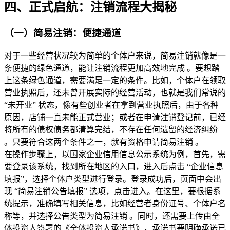
四、正式启航：注销流程大揭秘
（一）简易注销：便捷通道
对于一些经营状况较为简单的个体户来说，简易注销就像是一
条便捷的绿色通道，能让注销流程更加高效地完成 。要想踏
上这条绿色通道，需要满足一定的条件。比如，个体户在领取
营业执照后，还未曾开展实际的经营活动，也就是我们常说的 
“未开业” 状态，像有些创业者在拿到营业执照后，由于各种
原因，店铺一直未能正式营业；或者在申请注销登记前，已经
将所有的债权债务都清算完结，不存在任何遗留的经济纠纷 
。只要符合这两个条件之一，就有资格申请简易注销 。
在操作步骤上，以国家企业信用信息公示系统为例，首先，需
要登录该系统，找到所在地区的入口，进入后点击 “企业信息
填报”，选择个体户类型进行登录。登录成功后，页面中会出
现 “简易注销公告填报” 选项，点击进入。在这里，要根据系
统提示，准确填写相关信息，比如经营者身份证号、个体户名
称等，并选择公告类型为简易注销 。同时，还需要上传由全
体投资人签署的《全体投资人承诺书》，承诺书要明确承诺已