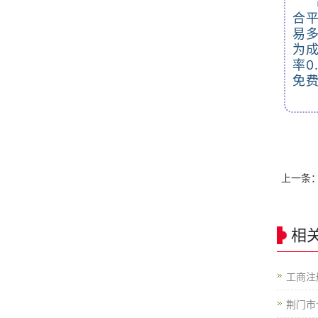
合
易
为成
率0
免费
上一条
相
工商注
荆门市