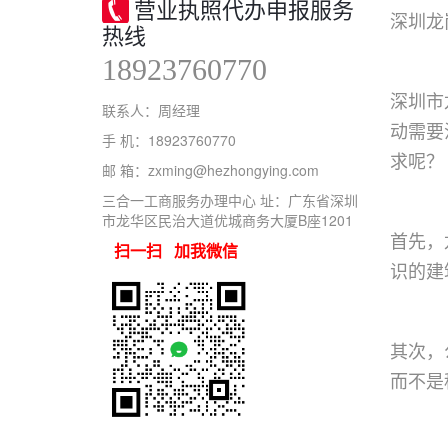
营业执照代办申报服务
深圳龙
热线
18923760770
深圳市
联系人：周经理
动需要
手 机：18923760770
求呢？
邮 箱：zxming@hezhongying.com
三合一工商服务办理中心 址：广东省深圳
市龙华区民治大道优城商务大厦B座1201
首先，
扫一扫 加我微信
识的建
其次，
而不是