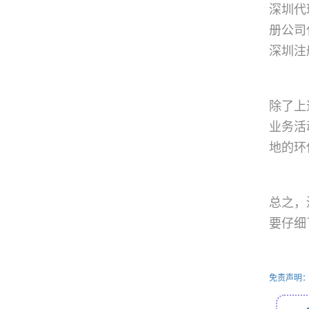
深圳代
册公司
深圳注
除了上
业务活
地的环
总之，
要仔细
免责声明