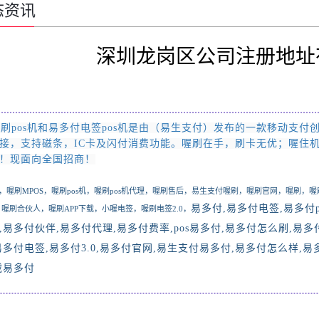
态资讯
深圳龙岗区公司注册地址
刷pos
机和易多付电签pos机
是由
（易生支付）
发布的一款移动支付
接，支持磁条，IC卡及闪付消费功能。喔刷在手，刷卡无优；喔住
！现面向全国招商
！
，喔刷
MPOS，喔刷pos机，
喔刷pos机代理，
喔刷售后，易生支付喔刷，喔刷官网，喔刷，喔
易多付,易多付电签
,
易多付
0，喔刷合伙人，喔刷APP下载，
小喔电签，喔刷电签2.0，
,
易多付伙伴
,
易多付代理
,
易多付费率
,pos
易多付
,
易多付怎么刷
,
易多
易多付电签
,
易多付
3.0,
易多付官网
,
易生支付易多付
,
易多付怎么样
,
易
载易多付