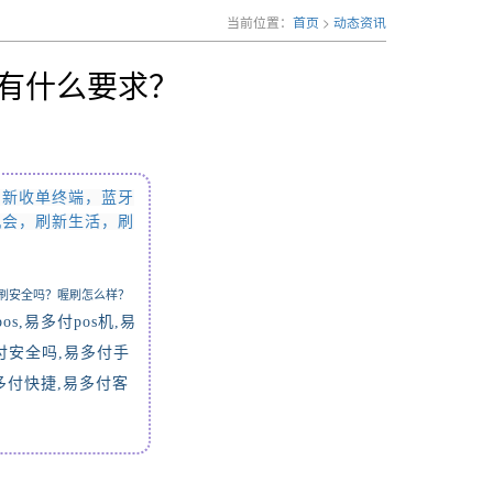
当前位置：
首页
>
动态资讯
有什么要求？
创新收单终端，蓝牙
机会，刷新生活，刷
刷安全吗？喔刷怎么样？
pos,
易多付
pos
机
,
易
付安全吗
,
易多付手
多付快捷
,
易多付客