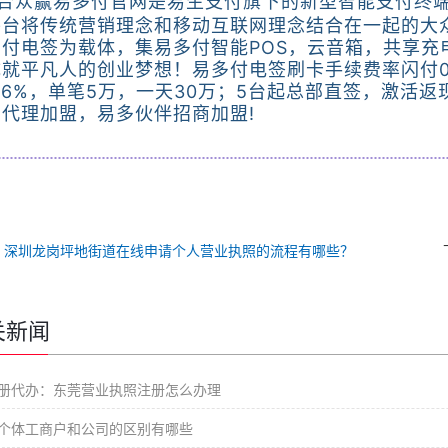
合众赢易多付官网是易生支付旗下的新型智能支付终端
平台将传统营销理念和移动互联网理念结合在一起的大
多付电签为载体，集易多付智能POS，云音箱，共享充
就平凡人的创业梦想！易多付电签刷卡手续费率闪付0.
.6%，单笔5万，一天30万；5台起总部直签，激活返
代理加盟，易多伙伴招商加盟!
：
深圳龙岗坪地街道在线申请个人营业执照的流程有哪些？
关新闻
册代办：东莞营业执照注册怎么办理
个体工商户和公司的区别有哪些