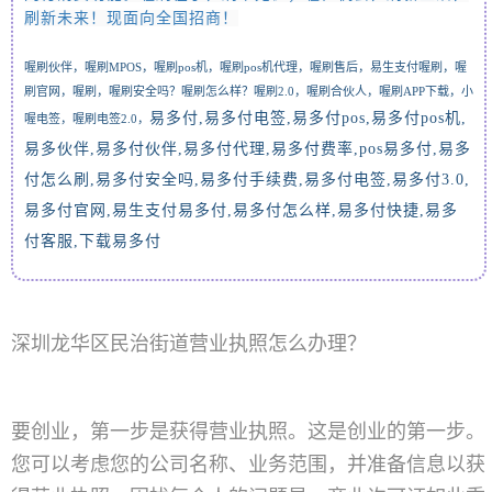
刷新未来！现面向全国招商
！
喔刷伙伴，喔刷
MPOS，喔刷pos机，
喔刷pos机代理，
喔刷售后，易生支付喔刷，喔
刷官网，喔刷，喔刷安全吗？喔刷怎么样？喔刷2.0，喔刷合伙人，喔刷APP下载，
小
易多付,易多付电签
,
易多付
pos,
易多付
pos
机
,
喔电签，喔刷电签2.0，
易多伙伴
,
易多付伙伴
,
易多付代理
,
易多付费率
,pos
易多付
,
易多
付怎么刷
,
易多付安全吗
,
易多付手续费
,
易多付电签
,
易多付
3.0,
易多付官网
,
易生支付易多付
,
易多付怎么样
,
易多付快捷
,
易多
付客服
,
下载易多付
深圳龙华区民治街道营业执照怎么办理？
要创业，第一步是获得营业执照。这是创业的第一步。
您可以考虑您的公司名称、业务范围，并准备信息以获