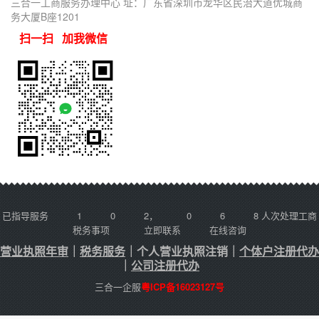
三合一工商服务办理中心 址：广东省深圳市龙华区民治大道优城商
务大厦B座1201
扫一扫 加我微信
已指导服务
1
0
2
，
0
6
8
人次处理工商
税务事项
立即联系
在线咨询
营业执照年审
｜
税务服务
｜
个人营业执照注销
｜
个体户注册代办
｜
公司注册代办
三合一企服
粤ICP备16023127号