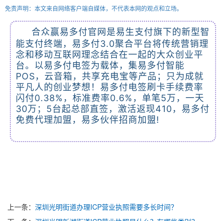
免责声明：本文来自网络客户端自媒体，不代表本网的观点和立场。
合众赢易多付官网是易生支付旗下的新型智
能支付终端，易多付3.0聚合平台将传统营销理
念和移动互联网理念结合在一起的大众创业平
台。以易多付电签为载体，集易多付智能
POS，云音箱，共享充电宝等产品；只为成就
平凡人的创业梦想！易多付电签刷卡手续费率
闪付0.38%，标准费率0.6%，单笔5万，一天
30万；5台起总部直签，激活返现410，易多付
免费代理加盟，易多伙伴招商加盟!
上一条：
深圳光明街道办理ICP营业执照需要多长时间？