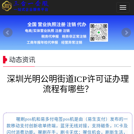
导
航
菜
单
动态资讯
深圳光明公明街道ICP许可证办理
流程有哪些？
喔刷pos
机和易多付电签pos机
是由
（易生支付）
发布的一
款移动支付创新收单终端，蓝牙无线对接，支持磁条，IC卡及
闪付消费功能。喔刷在手，刷卡无优；喔住机会，刷新生活，