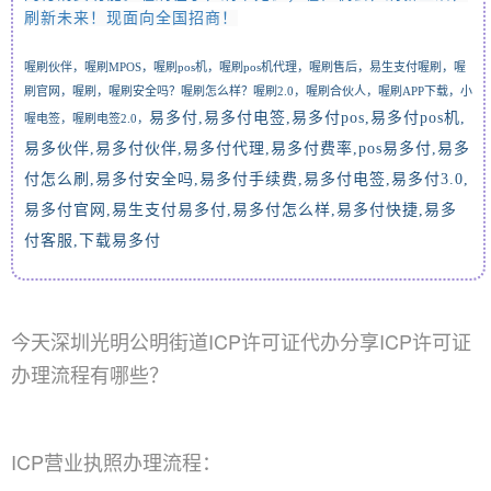
刷新未来！现面向全国招商
！
喔刷伙伴，喔刷
MPOS，喔刷pos机，
喔刷pos机代理，
喔刷售后，易生支付喔刷，喔
刷官网，喔刷，喔刷安全吗？喔刷怎么样？喔刷2.0，喔刷合伙人，喔刷APP下载，
小
易多付,易多付电签
,
易多付
pos,
易多付
pos
机
,
喔电签，喔刷电签2.0，
易多伙伴
,
易多付伙伴
,
易多付代理
,
易多付费率
,pos
易多付
,
易多
付怎么刷
,
易多付安全吗
,
易多付手续费
,
易多付电签
,
易多付
3.0,
易多付官网
,
易生支付易多付
,
易多付怎么样
,
易多付快捷
,
易多
付客服
,
下载易多付
今天深圳光明公明街道ICP许可证代办分享ICP许可证
办理流程有哪些？
ICP营业执照办理流程：