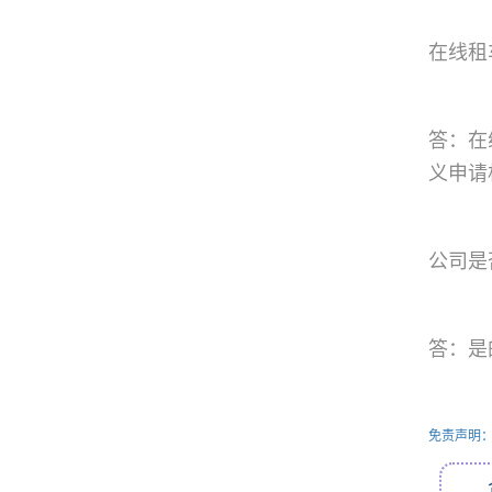
在线租
答：在
义申请
公司是
答：是
免责声明