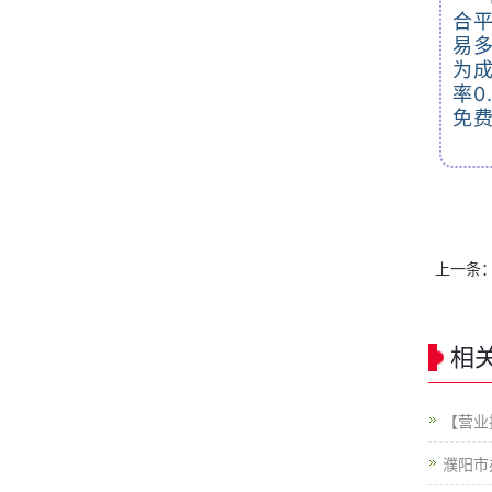
合
易
为成
率0
免费
上一条
相
【营业
濮阳市