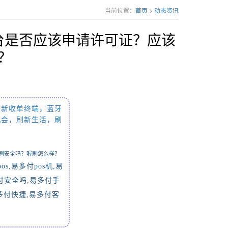
当前位置：
首页
>
动态资讯
台是否应该申请许可证？应该
？
创新收单终端，蓝牙
机会，刷新生活，刷
刷安全吗？喔刷怎么样？
pos,
易多付
pos
机
,
易
付安全吗
,
易多付手
多付快捷
,
易多付客