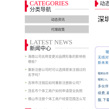
CATEGORIES
动
分类导航
深
动态资讯
代理政策
LATEST NEWS
新闻中心
喔
海南公司名称变更对品牌形象的影响有
无线对
哪些？
新未来
重新注册公司时可以选择原来注销过的
名字吗？
喔刷伙伴
喔刷2.
吉林市注销后如何重新注册新公司？
多伙伴
茂名市个体工商户如何申请营业执照
续费
,
佛山市注册个体工商户经营范围怎么写
服
,
下