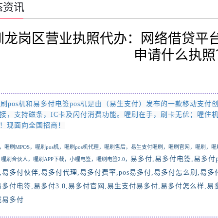
态资讯
圳龙岗区营业执照代办：网络借贷平
申请什么执照
刷pos
机和易多付电签pos机
是由
（易生支付）
发布的一款移动支付
接，支持磁条，IC卡及闪付消费功能。喔刷在手，刷卡无优；喔住
！现面向全国招商
！
，喔刷
MPOS，喔刷pos机，
喔刷pos机代理，
喔刷售后，易生支付喔刷，喔刷官网，喔刷，喔
易多付,易多付电签
,
易多付
0，喔刷合伙人，喔刷APP下载，
小喔电签，喔刷电签2.0，
,
易多付伙伴
,
易多付代理
,
易多付费率
,pos
易多付
,
易多付怎么刷
,
易多
易多付电签
,
易多付
3.0,
易多付官网
,
易生支付易多付
,
易多付怎么样
,
易
载易多付