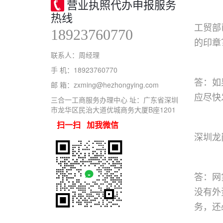
营业执照代办申报服务
热线
工贸部
18923760770
的印章
联系人：周经理
手 机：18923760770
答：如
邮 箱：zxming@hezhongying.com
应尽快
三合一工商服务办理中心 址：广东省深圳
市龙华区民治大道优城商务大厦B座1201
扫一扫 加我微信
深圳龙
答：网
没有外
务，还