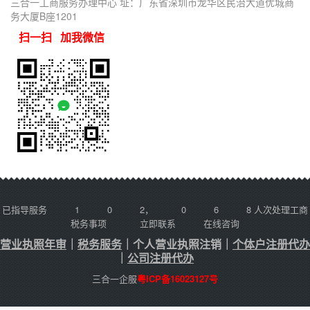
三合一工商服务办理中心 址：广东省深圳市龙华区民治大道优城商
务大厦B座1201
扫一扫 加我微信
已指导服务
1
0
2
，
0
6
8
人次处理工商
税务事项
立即联系
在线咨询
营业执照年审
｜
税务服务
｜
个人营业执照注销
｜
个体户注册代办
｜
公司注册代办
三合一企服
粤ICP备16023127号