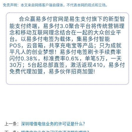
免责声明：本文来自网络客户端自媒体，不代表本网的观点和立场。
合众赢易多付官网是易生支付旗下的新型智
能支付终端，易多付3.0聚合平台将传统营销理
念和移动互联网理念结合在一起的大众创业平
台。以易多付电签为载体，集易多付智能
POS，云音箱，共享充电宝等产品；只为成就
平凡人的创业梦想！易多付电签刷卡手续费率
闪付0.38%，标准费率0.6%，单笔5万，一天
30万；5台起总部直签，激活返现410，易多付
免费代理加盟，易多伙伴招商加盟!
上一条：
深圳增值电信业务的许可证是什么？