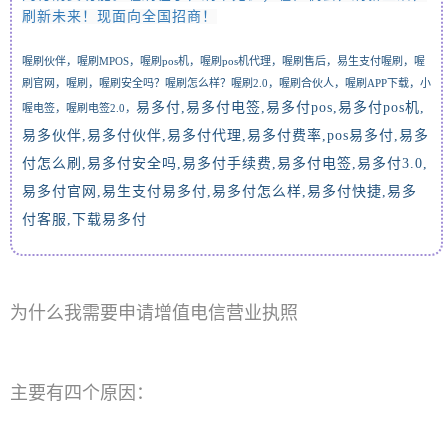
刷新未来！现面向全国招商
！
喔刷伙伴，喔刷
MPOS，喔刷pos机，
喔刷pos机代理，
喔刷售后，易生支付喔刷，喔
刷官网，喔刷，喔刷安全吗？喔刷怎么样？喔刷2.0，喔刷合伙人，喔刷APP下载，
小
易多付,易多付电签
,
易多付
pos,
易多付
pos
机
,
喔电签，喔刷电签2.0，
易多伙伴
,
易多付伙伴
,
易多付代理
,
易多付费率
,pos
易多付
,
易多
付怎么刷
,
易多付安全吗
,
易多付手续费
,
易多付电签
,
易多付
3.0,
易多付官网
,
易生支付易多付
,
易多付怎么样
,
易多付快捷
,
易多
付客服
,
下载易多付
为什么我需要申请增值电信营业执照
主要有四个原因：