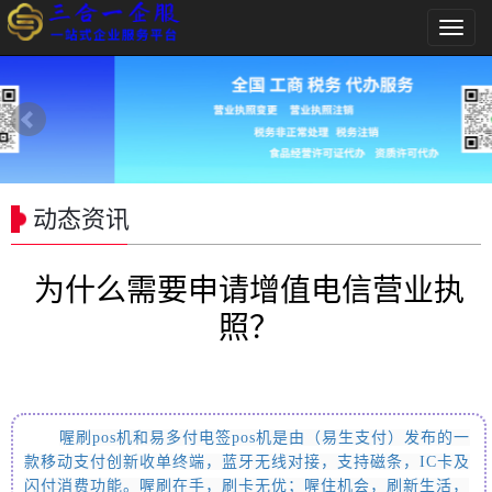
导
航
菜
单
动态资讯
为什么需要申请增值电信营业执
照？
喔刷pos
机和易多付电签pos机
是由
（易生支付）
发布的一
款移动支付创新收单终端，蓝牙无线对接，支持磁条，IC卡及
闪付消费功能。喔刷在手，刷卡无优；喔住机会，刷新生活，